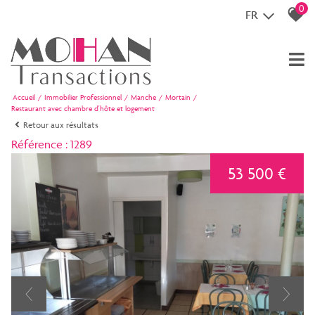
0
FR
Accueil
Immobilier Professionnel
Manche
Mortain
Restaurant avec chambre d'hôte et logement
Retour aux résultats
Référence : 1289
53 500 €