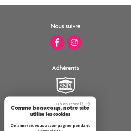
Nous suivre
Adhérents
On en reste là
Comme beaucoup, notre site
Se connecter
utilise les cookies
On aimerait vous accompagner pendant
Espace propriétaire