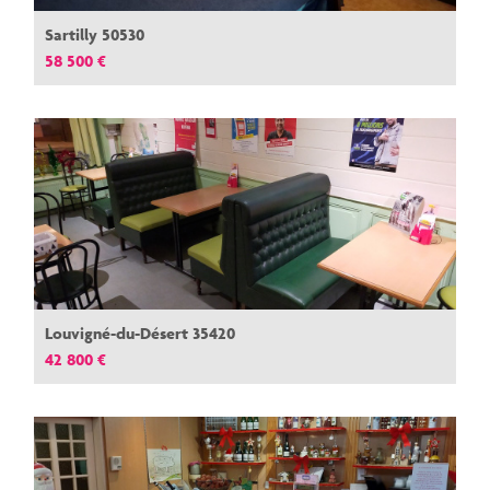
Sartilly 50530
58 500 €
Louvigné-du-Désert 35420
42 800 €