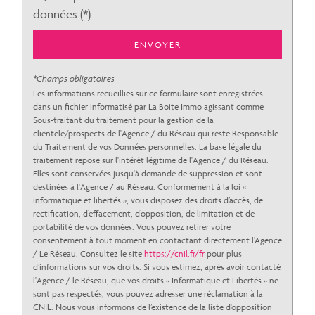
données (*)
Nombre d'habitants
1 687
ENVOYER
Propriétaires (vs. locataires)
50,62 %
Taxe habitation
10,98 %
*Champs obligatoires
Taxe foncière
23,59 %
Les informations recueillies sur ce formulaire sont enregistrées
dans un fichier informatisé par La Boite Immo agissant comme
Habitants de moins de 25 ans
21,97 %
Sous-traitant du traitement pour la gestion de la
clientèle/prospects de l'Agence / du Réseau qui reste Responsable
Habitants de 25 à 55 ans
32,62 %
du Traitement de vos Données personnelles. La base légale du
Habitants de plus de 55 ans
45,41 %
traitement repose sur l'intérêt légitime de l'Agence / du Réseau.
Elles sont conservées jusqu'à demande de suppression et sont
Nombre d'enfants par famille
0,56
destinées à l'Agence / au Réseau. Conformément à la loi «
informatique et libertés », vous disposez des droits d’accès, de
Familles sans enfant
68,03 %
rectification, d’effacement, d’opposition, de limitation et de
Familles avec 1 ou 2 enfants
26,76 %
portabilité de vos données. Vous pouvez retirer votre
consentement à tout moment en contactant directement l’Agence
Maisons
57,64 %
/ Le Réseau. Consultez le site
https://cnil.fr/fr
pour plus
d’informations sur vos droits. Si vous estimez, après avoir contacté
Appartements
42,36 %
l'Agence / le Réseau, que vos droits « Informatique et Libertés » ne
Familles avec 3 enfants
5,22 %
sont pas respectés, vous pouvez adresser une réclamation à la
CNIL. Nous vous informons de l’existence de la liste d'opposition