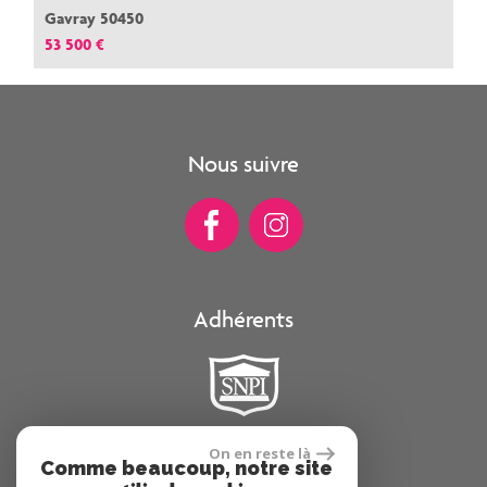
Gavray 50450
53 500 €
Nous suivre
Adhérents
On en reste là
Comme beaucoup, notre site
Se connecter