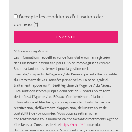
Mairie
J'accepte les conditions d'utilisation des
statistiques
données (*)
ENVOYER
Nombre d'habitants
14 219
Propriétaires (vs. locataires)
34,06 %
*Champs obligatoires
Les informations recueillies sur ce formulaire sont enregistrées
Taxe habitation
21,43 %
dans un fichier informatisé par La Boite Immo agissant comme
Taxe foncière
21,02 %
Sous-traitant du traitement pour la gestion de la
clientèle/prospects de l'Agence / du Réseau qui reste Responsable
Habitants de moins de 25 ans
29,63 %
du Traitement de vos Données personnelles. La base légale du
traitement repose sur l'intérêt légitime de l'Agence / du Réseau.
Habitants de 25 à 55 ans
36,44 %
Elles sont conservées jusqu'à demande de suppression et sont
Habitants de plus de 55 ans
33,93 %
destinées à l'Agence / au Réseau. Conformément à la loi «
informatique et libertés », vous disposez des droits d’accès, de
Nombre d'enfants par famille
0,86
rectification, d’effacement, d’opposition, de limitation et de
portabilité de vos données. Vous pouvez retirer votre
Familles sans enfant
52,30 %
consentement à tout moment en contactant directement l’Agence
/ Le Réseau. Consultez le site
Familles avec 1 ou 2 enfants
https://cnil.fr/fr
pour plus
11,20 %
d’informations sur vos droits. Si vous estimez, après avoir contacté