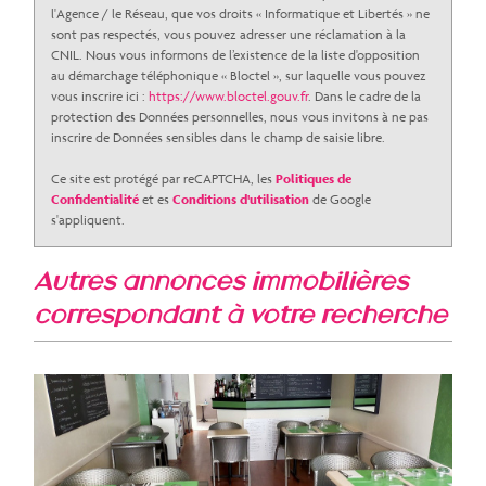
Maisons
45,33 %
l'Agence / le Réseau, que vos droits « Informatique et Libertés » ne
sont pas respectés, vous pouvez adresser une réclamation à la
Appartements
54,67 %
CNIL. Nous vous informons de l’existence de la liste d'opposition
au démarchage téléphonique « Bloctel », sur laquelle vous pouvez
Familles avec 3 enfants
5,69 %
vous inscrire ici :
https://www.bloctel.gouv.fr
. Dans le cadre de la
protection des Données personnelles, nous vous invitons à ne pas
inscrire de Données sensibles dans le champ de saisie libre.
Ce site est protégé par reCAPTCHA, les
Politiques de
Confidentialité
et es
Conditions d'utilisation
de Google
s'appliquent.
autres annonces immobilières
correspondant à votre recherche