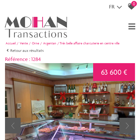
0
FR
Accueil
Vente
Orne
Argentan
Très belle affaire charcuterie en centre ville
Retour aux résultats
Référence : 1284
63 600 €