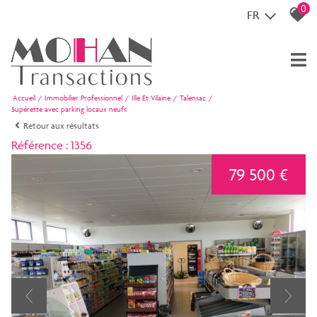
0
FR
Accueil
Immobilier Professionnel
Ille Et Vilaine
Talensac
Supérette avec parking locaux neufs
Retour aux résultats
Référence : 1356
79 500 €