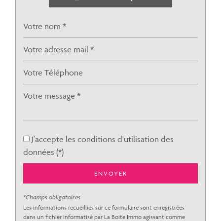
Nombre d'habitants
2 376
Propriétaires (vs. locataires)
81,82 %
Taxe habitation
15,43 %
Taxe foncière
16,08 %
Habitants de moins de 25 ans
33,26 %
Habitants de 25 à 55 ans
41,38 %
Habitants de plus de 55 ans
25,36 %
Nombre d'enfants par famille
1,05
Familles sans enfant
45,53 %
J'accepte les conditions d'utilisation des
Familles avec 1 ou 2 enfants
43,44 %
données (*)
Maisons
93,40 %
ENVOYER
Appartements
6,60 %
Familles avec 3 enfants
9,36 %
*Champs obligatoires
Les informations recueillies sur ce formulaire sont enregistrées
dans un fichier informatisé par La Boite Immo agissant comme