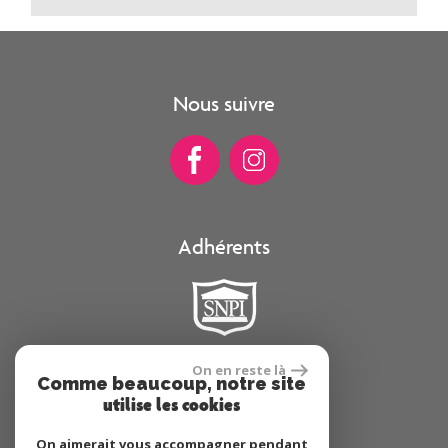
Nous suivre
Adhérents
On en reste là
Comme beaucoup, notre site
Se connecter
utilise les cookies
On aimerait vous accompagner pendant