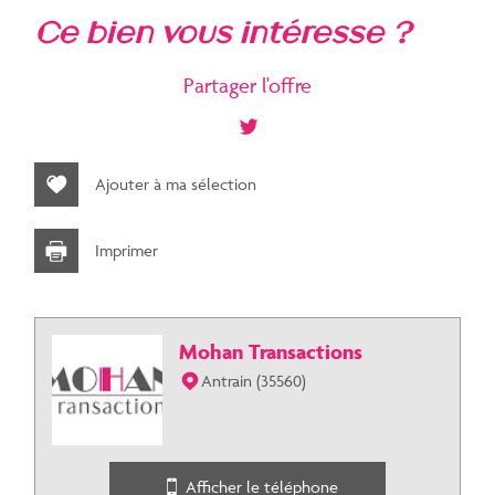
la ville de talensac (35160)
ce bien vous intéresse ?
+
Partager l'offre
−
Ajouter à ma sélection
Imprimer
Mohan Transactions
Jawg
Leaflet
|
©
Maps
|
© OpenStreetMap
Antrain (35560)
statistiques
Afficher le téléphone