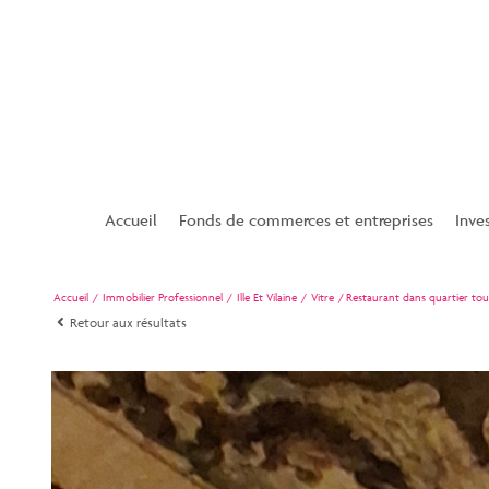
Accueil
Fonds de commerces et entreprises
Inve
Superette
Accueil
Immobilier Professionnel
Ille Et Vilaine
Vitre
Restaurant dans quartier tou
Bar / Tabac
Retour aux résultats
Tabac presse française des jeux
Restaurant
Hotel
Esthétique et coiffure