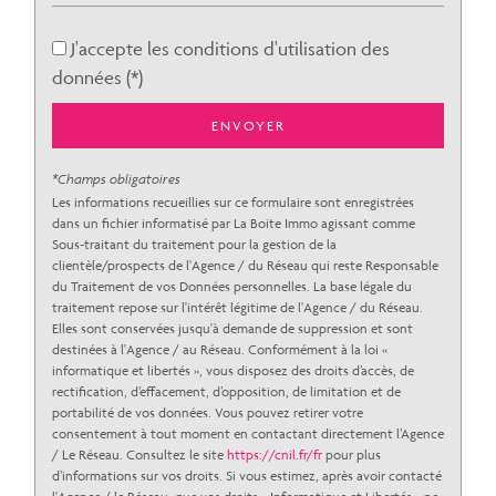
Propriétaires (vs. locataires)
47,14 %
J'accepte les conditions d'utilisation des
Taxe habitation
14,74 %
données (*)
Taxe foncière
18,05 %
Habitants de moins de 25 ans
23,02 %
ENVOYER
Habitants de 25 à 55 ans
28,54 %
*Champs obligatoires
Habitants de plus de 55 ans
48,43 %
Les informations recueillies sur ce formulaire sont enregistrées
dans un fichier informatisé par La Boite Immo agissant comme
Nombre d'enfants par famille
0,58
Sous-traitant du traitement pour la gestion de la
Familles sans enfant
64,91 %
clientèle/prospects de l'Agence / du Réseau qui reste Responsable
du Traitement de vos Données personnelles. La base légale du
Familles avec 1 ou 2 enfants
31,52 %
traitement repose sur l'intérêt légitime de l'Agence / du Réseau.
Elles sont conservées jusqu'à demande de suppression et sont
Maisons
54,90 %
destinées à l'Agence / au Réseau. Conformément à la loi «
Appartements
45,10 %
informatique et libertés », vous disposez des droits d’accès, de
rectification, d’effacement, d’opposition, de limitation et de
Familles avec 3 enfants
2,86 %
portabilité de vos données. Vous pouvez retirer votre
consentement à tout moment en contactant directement l’Agence
/ Le Réseau. Consultez le site
https://cnil.fr/fr
pour plus
d’informations sur vos droits. Si vous estimez, après avoir contacté