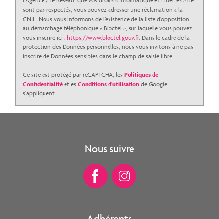
l'Agence / le Réseau, que vos droits « Informatique et Libertés » ne
sont pas respectés, vous pouvez adresser une réclamation à la
CNIL. Nous vous informons de l’existence de la liste d'opposition
au démarchage téléphonique « Bloctel », sur laquelle vous pouvez
vous inscrire ici :
https://www.bloctel.gouv.fr
. Dans le cadre de la
protection des Données personnelles, nous vous invitons à ne pas
inscrire de Données sensibles dans le champ de saisie libre.
Ce site est protégé par reCAPTCHA, les
Politiques de
Confidentialité
et es
Conditions d'utilisation
de Google
s'appliquent.
Nous suivre
Adhérents