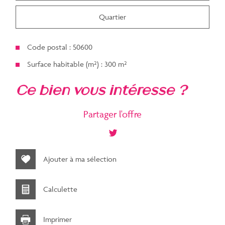
Quartier
Code postal : 50600
Surface habitable (m²) : 300 m²
la ville de saint-hilaire-du-
ce bien vous intéresse ?
harcouët (50600)
Partager l'offre
+
−
Ajouter à ma sélection
Calculette
Imprimer