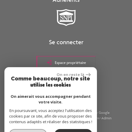
Se connecter
Espace propriétaire
On en reste là
Comme beaucoup, notre site
réalisé par
utilise les cookies
On aimerait vous accompagner pendant
votre visite.
En poursuivant, vous acceptez l'utilisation des
© 2026 | Tous droits réservés | Traduction powered by Google
cookies par ce site, afin de vous proposer des
Plan du site
Mentions légales
Nos honoraires
Liens
Admin
contenus adaptés et réaliser des statistiques !