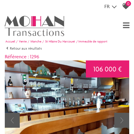
0
FR
Accueil
Vente
Manche
St Hilaire Du Harcouet
Immeuble de rapport
Retour aux résultats
Référence : 1296
106 000 €