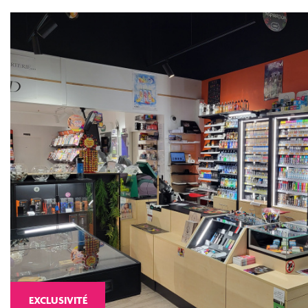
Boulangerie / Boucherie / Charcut
Garage automobile
Divers
Critères supplémentaires
Piscine
Parking
Terrasse
EXCLUSIVITÉ