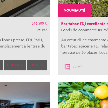
NOUVEAUTÉ
346 500 €
Bar tabac FDJ excellente r
Fonds de commerce 180m²
Ref : 1762
s fonds presse, FDJ, PMU,
Au cœur d’une charmante 
t emplacement à l'entrée du
bar tabac épicerie FDJ rela
terrasse de 30 places. Locau
CONTACT
DÉTAILS
180m²