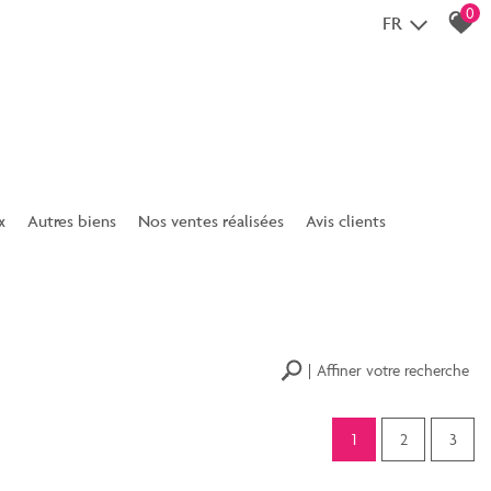
0
FR
x
Autres biens
Nos ventes réalisées
Avis clients
Fonds de commerce
Contact
Immobilier classique
Affiner votre recherche
1
2
3
RECHERCHER