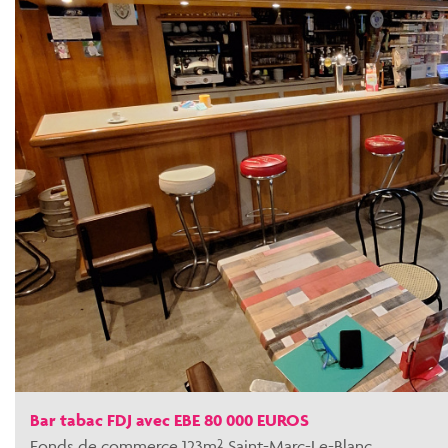
Bar tabac FDJ avec EBE 80 000 EUROS
Fonds de commerce 123m² Saint-Marc-Le-Blanc