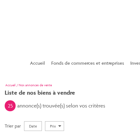
Accueil
Fonds de commerces et entreprises
Inve
Superette
Accueil
Nos annonces de vente
Liste de nos biens à vendre
Bar / Tabac
Tabac presse française des jeux
25
annonce(s) trouvée(s) selon vos critères
Restaurant
Hotel
Trier par
Date
Prix
Vente
Esthétique et coiffure