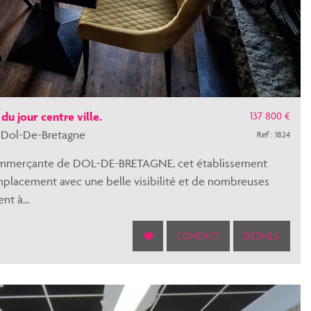
137 800 €
du jour centre ville.
Dol-De-Bretagne
Ref : 1824
commerçante de DOL-DE-BRETAGNE, cet établissement
mplacement avec une belle visibilité et de nombreuses
nt à...
CONTACT
DÉTAILS