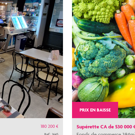
PRIX EN BAISSE
180 200 €
Supérette CA de 530 000 
Fonds de commerce 384m
Ref : 1645