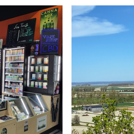
5KM
10KM
25KM
erie