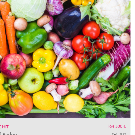
164 300 €
€ HT
² Redon
Ref : 1752