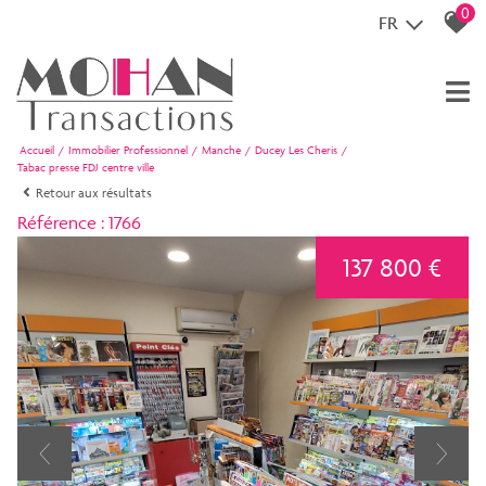
0
FR
Accueil
Immobilier Professionnel
Manche
Ducey Les Cheris
Tabac presse FDJ centre ville
Retour aux résultats
Référence : 1766
137 800 €