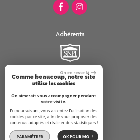
Adhérents
On en reste là
Comme beaucoup, notre site
Se connecter
utilise les cookies
On aimerait vous accompagner pendant
Espace propriétaire
votre visite.
En poursuivant, vous acceptez l'utilisation des
cookies par ce site, afin de vous proposer des
contenus adaptés et réaliser des statistiques !
réalisé par
PARAMÉTRER
OK POUR MOI !