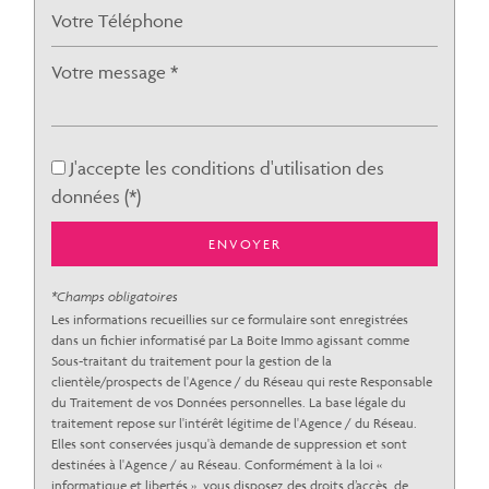
Bibliothèque
Bureau de poste
Mairie
statistiques
J'accepte les conditions d'utilisation des
données (*)
Nombre d'habitants
2 485
Propriétaires (vs. locataires)
56,67 %
ENVOYER
Taxe habitation
7,82 %
*Champs obligatoires
Taxe foncière
15,01 %
Les informations recueillies sur ce formulaire sont enregistrées
dans un fichier informatisé par La Boite Immo agissant comme
Habitants de moins de 25 ans
25,56 %
Sous-traitant du traitement pour la gestion de la
clientèle/prospects de l'Agence / du Réseau qui reste Responsable
Habitants de 25 à 55 ans
33,62 %
du Traitement de vos Données personnelles. La base légale du
Habitants de plus de 55 ans
40,82 %
traitement repose sur l'intérêt légitime de l'Agence / du Réseau.
Elles sont conservées jusqu'à demande de suppression et sont
Nombre d'enfants par famille
0,77
destinées à l'Agence / au Réseau. Conformément à la loi «
informatique et libertés », vous disposez des droits d’accès, de
Familles sans enfant
59,60 %