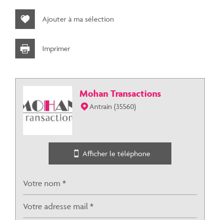
−
Ajouter à ma sélection
Imprimer
Mohan Transactions
Antrain (35560)
Jawg
Leaflet
|
©
Maps
|
© OpenStreetMap
Collège
Afficher le téléphone
École maternelle
École primaire
Enseignement supérieur