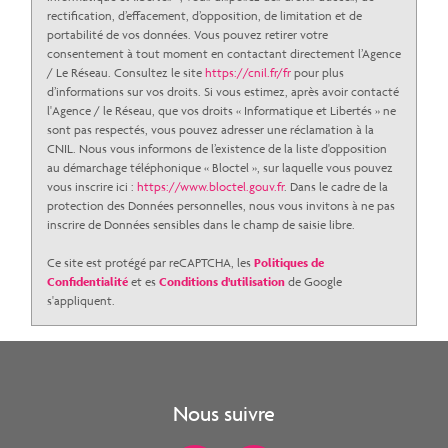
rectification, d’effacement, d’opposition, de limitation et de
Familles avec 1 ou 2 enfants
34,04 %
portabilité de vos données. Vous pouvez retirer votre
consentement à tout moment en contactant directement l’Agence
Maisons
83,61 %
/ Le Réseau. Consultez le site
https://cnil.fr/fr
pour plus
d’informations sur vos droits. Si vous estimez, après avoir contacté
Appartements
16,39 %
l'Agence / le Réseau, que vos droits « Informatique et Libertés » ne
Familles avec 3 enfants
3,53 %
sont pas respectés, vous pouvez adresser une réclamation à la
CNIL. Nous vous informons de l’existence de la liste d'opposition
au démarchage téléphonique « Bloctel », sur laquelle vous pouvez
vous inscrire ici :
https://www.bloctel.gouv.fr
. Dans le cadre de la
protection des Données personnelles, nous vous invitons à ne pas
inscrire de Données sensibles dans le champ de saisie libre.
Ce site est protégé par reCAPTCHA, les
Politiques de
Confidentialité
et es
Conditions d'utilisation
de Google
s'appliquent.
Nous suivre