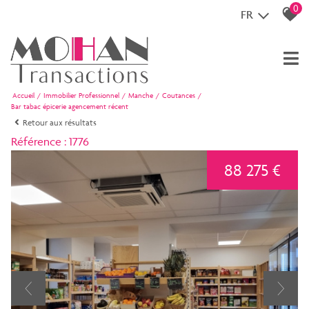
0
FR
Accueil
Immobilier Professionnel
Manche
Coutances
Bar tabac épicerie agencement récent
Retour aux résultats
Référence : 1776
88 275 €