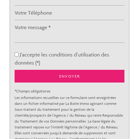
Taxe foncière
15,84 %
Habitants de moins de 25 ans
30,04 %
Habitants de 25 à 55 ans
34,68 %
Habitants de plus de 55 ans
35,28 %
Nombre d'enfants par famille
0,88
J'accepte les conditions d'utilisation des
Familles sans enfant
51,68 %
données (*)
Familles avec 1 ou 2 enfants
39,08 %
ENVOYER
Maisons
49,98 %
Appartements
50,02 %
*Champs obligatoires
Les informations recueillies sur ce formulaire sont enregistrées
Familles avec 3 enfants
7,33 %
dans un fichier informatisé par La Boite Immo agissant comme
Sous-traitant du traitement pour la gestion de la
clientèle/prospects de l'Agence / du Réseau qui reste Responsable
du Traitement de vos Données personnelles. La base légale du
traitement repose sur l'intérêt légitime de l'Agence / du Réseau.
Elles sont conservées jusqu'à demande de suppression et sont
destinées à l'Agence / au Réseau. Conformément à la loi «