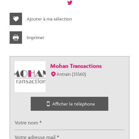
+
−
Ajouter à ma sélection
Imprimer
Mohan Transactions
Antrain (35560)
Jawg
Leaflet
|
©
Maps
|
© OpenStreetMap
statistiques
Afficher le téléphone
Nombre d'habitants
9 115
Propriétaires (vs. locataires)
38,97 %
Taxe habitation
18,99 %