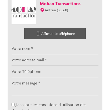
Mohan Transactions
Jawg
Leaflet
|
©
Maps
|
© OpenStreetMap
Antrain (35560)
Bar
Cinéma
Afficher le téléphone
Collège
École maternelle
École primaire
Enseignement supérieur
Lycée
Bureau de poste
Mairie
J'accepte les conditions d'utilisation des