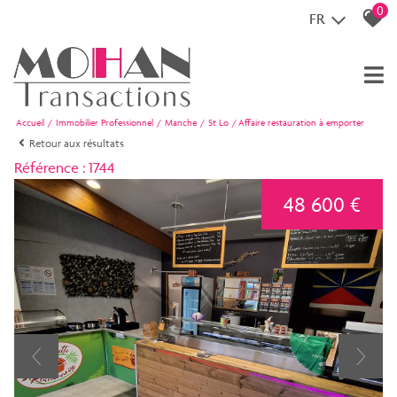
0
FR
Accueil
Immobilier Professionnel
Manche
St Lo
Affaire restauration à emporter
Retour aux résultats
Référence : 1744
48 600 €