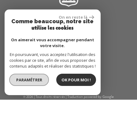
On en reste là
Comme beaucoup, notre site
Se connecter
utilise les cookies
On aimerait vous accompagner pendant
Espace propriétaire
votre visite.
En poursuivant, vous acceptez l'utilisation des
cookies par ce site, afin de vous proposer des
contenus adaptés et réaliser des statistiques !
réalisé par
PARAMÉTRER
OK POUR MOI !
© 2026 | Tous droits réservés | Traduction powered by Google
Plan du site
Mentions légales
Nos honoraires
Liens
Admin
Site internet compatible multi-supports,
un seul site adaptable à tous les types d'écrans.