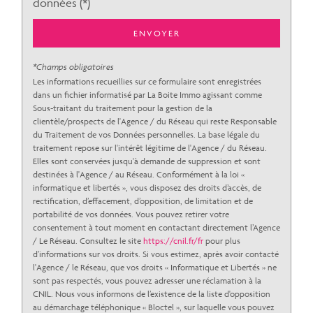
statistiques
données (*)
ENVOYER
Nombre d'habitants
18 932
Propriétaires (vs. locataires)
35,80 %
*Champs obligatoires
Les informations recueillies sur ce formulaire sont enregistrées
Taxe habitation
14,08 %
dans un fichier informatisé par La Boite Immo agissant comme
Taxe foncière
17,81 %
Sous-traitant du traitement pour la gestion de la
clientèle/prospects de l'Agence / du Réseau qui reste Responsable
Habitants de moins de 25 ans
30,28 %
du Traitement de vos Données personnelles. La base légale du
traitement repose sur l'intérêt légitime de l'Agence / du Réseau.
Habitants de 25 à 55 ans
35,53 %
Elles sont conservées jusqu'à demande de suppression et sont
Habitants de plus de 55 ans
34,19 %
destinées à l'Agence / au Réseau. Conformément à la loi «
informatique et libertés », vous disposez des droits d’accès, de
Nombre d'enfants par famille
0,77
rectification, d’effacement, d’opposition, de limitation et de
portabilité de vos données. Vous pouvez retirer votre
Familles sans enfant
53,27 %
consentement à tout moment en contactant directement l’Agence
/ Le Réseau. Consultez le site
Familles avec 1 ou 2 enfants
https://cnil.fr/fr
pour plus
15,65 %
d’informations sur vos droits. Si vous estimez, après avoir contacté
Maisons
41,36 %
l'Agence / le Réseau, que vos droits « Informatique et Libertés » ne
sont pas respectés, vous pouvez adresser une réclamation à la
Appartements
58,64 %
CNIL. Nous vous informons de l’existence de la liste d'opposition
au démarchage téléphonique « Bloctel », sur laquelle vous pouvez
Familles avec 3 enfants
4,50 %