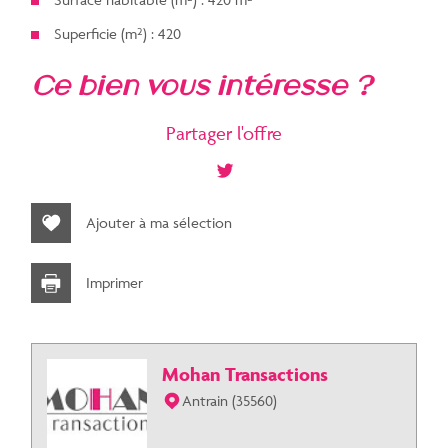
Superficie (m²) : 420
la ville de caumont-l'éventé
ce bien vous intéresse ?
(14240)
Partager l'offre
+
−
Ajouter à ma sélection
Imprimer
Mohan Transactions
Antrain (35560)
Jawg
Leaflet
|
©
Maps
|
© OpenStreetMap