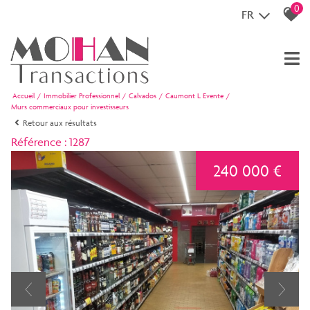
0
FR
Accueil
Immobilier Professionnel
Calvados
Caumont L Evente
Murs commerciaux pour investisseurs
Retour aux résultats
Référence : 1287
240 000 €