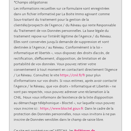
Habitants de 25 à 55 ans
36,68 %
*Champs obligatoires
Les informations recueillies sur ce formulaire sont enregistrées
Habitants de plus de 55 ans
30,77 %
dans un fichier informatisé par La Boite Immo agissant comme
Sous-traitant du traitement pour la gestion de la
Nombre d'enfants par famille
1,05
clientèle/prospects de l'Agence / du Réseau qui reste Responsable
Familles sans enfant
45,01 %
du Traitement de vos Données personnelles. La base légale du
traitement repose sur l'intérêt légitime de l'Agence / du Réseau.
Familles avec 1 ou 2 enfants
40,43 %
Elles sont conservées jusqu'à demande de suppression et sont
destinées à l'Agence / au Réseau. Conformément à la loi «
Maisons
85 %
informatique et libertés », vous disposez des droits d’accès, de
Appartements
15 %
rectification, d’effacement, d’opposition, de limitation et de
portabilité de vos données. Vous pouvez retirer votre
Familles avec 3 enfants
12,40 %
consentement à tout moment en contactant directement l’Agence
/ Le Réseau. Consultez le site
https://cnil.fr/fr
pour plus
d’informations sur vos droits. Si vous estimez, après avoir contacté
l'Agence / le Réseau, que vos droits « Informatique et Libertés » ne
sont pas respectés, vous pouvez adresser une réclamation à la
CNIL. Nous vous informons de l’existence de la liste d'opposition
au démarchage téléphonique « Bloctel », sur laquelle vous pouvez
vous inscrire ici :
https://www.bloctel.gouv.fr
. Dans le cadre de la
protection des Données personnelles, nous vous invitons à ne pas
inscrire de Données sensibles dans le champ de saisie libre.
Ce site est protégé par reCAPTCHA, les
Politiques de